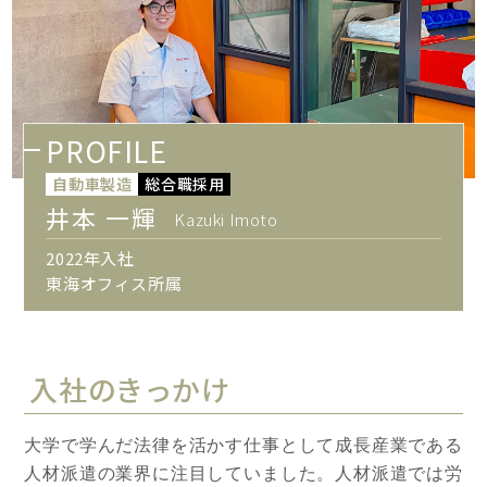
PROFILE
自動車製造
総合職採用
井本 一輝
Kazuki Imoto
2022年入社
東海オフィス所属
入社のきっかけ
大学で学んだ法律を活かす仕事として成長産業である
人材派遣の業界に注目していました。人材派遣では労