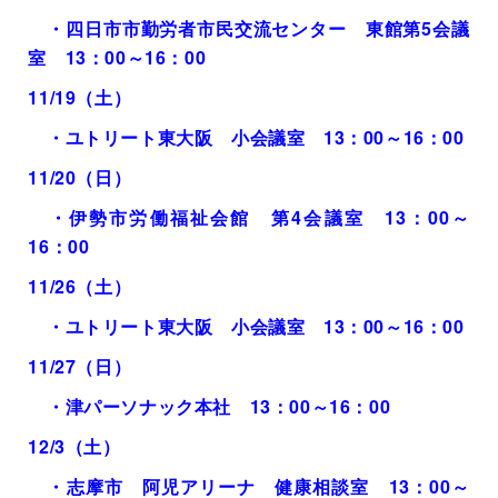
・四日市市勤労者市民交流センター 東館第
5
会議
室
13
：
00
～
16
：
00
11/19
（土）
・ユトリート東大阪 小会議室
13
：
00
～
16
：
00
11/20
（日）
・伊勢市労働福祉会館 第
4
会議室
13
：
00
～
16
：
00
11/26
（土）
・ユトリート東大阪 小会議室
13
：
00
～
16
：
00
11/27
（日）
・津パーソナック本社
13
：
00
～
16
：
00
12/3
（土）
・志摩市 阿児アリーナ 健康相談室
13
：
00
～