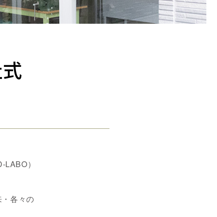
社式
LABO）
来・各々の