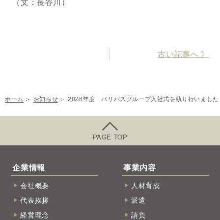
（文：長谷川）
古い記事へ 》
ホーム
お知らせ
2026年度 パリパスグループ入社式を執り行いました
PAGE TOP
企業情報
事業内容
会社概要
人材育成
代表挨拶
派遣
経営理念
請負