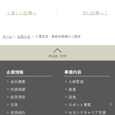
《 新しい記事へ
古い記事へ 》
ホーム
お知らせ
三重支店 親睦会開催のご報告
PAGE TOP
企業情報
事業内容
会社概要
人材育成
代表挨拶
派遣
経営理念
請負
沿革
ロボット事業
役員紹介
セカンドキャリア支援